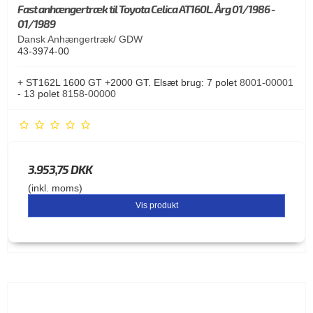
Fast anhængertræk til Toyota Celica AT160L. Årg 01/1986 -
01/1989
Dansk Anhængertræk/ GDW
43-3974-00
+ ST162L 1600 GT +2000 GT. Elsæt brug: 7 polet
8001-00001
- 13 polet
8158-00000
3.953,75 DKK
(inkl. moms)
Vis produkt