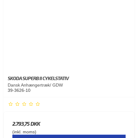
SKODA SUPERB II CYKELSTATIV
Dansk Anhængertræk/ GDW
39-3626-10
2.793,75 DKK
(inkl. moms)