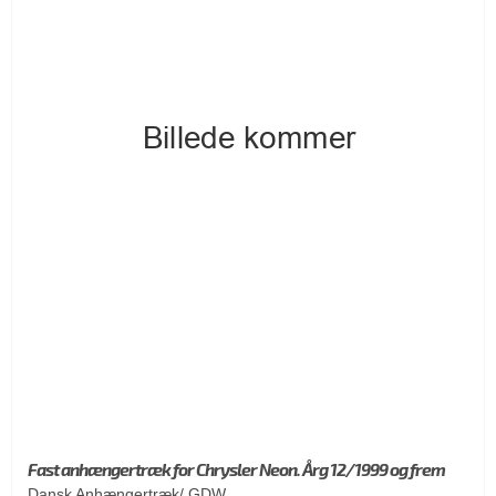
Fast anhængertræk for Chrysler Neon. Årg 12/1999 og frem
Dansk Anhængertræk/ GDW