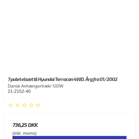
7 polet elsæt til Hyundai Terracan 4WD. Årg fra 01/2002
Dansk Anhængertræk/ GDW
21-2152-40
736,25 DKK
(inkl. moms)