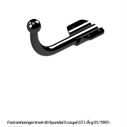
Fast anhængertræk til Hyundai S coupé GT J. Årg 01/1993 -