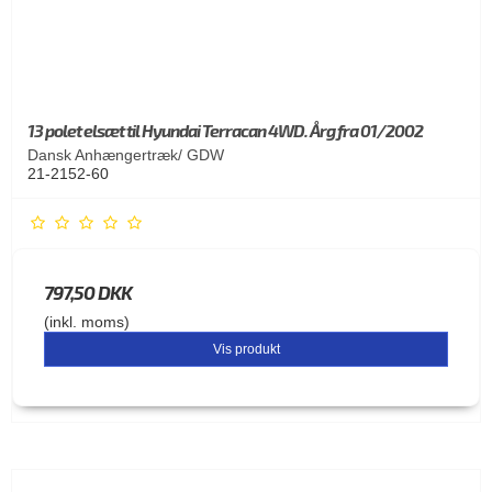
13 polet elsæt til Hyundai Terracan 4WD. Årg fra 01/2002
Dansk Anhængertræk/ GDW
21-2152-60
797,50 DKK
(inkl. moms)
Vis produkt