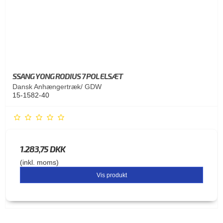
SSANG YONG RODIUS 7 POL ELSÆT
Dansk Anhængertræk/ GDW
15-1582-40
1.283,75 DKK
(inkl. moms)
Vis produkt