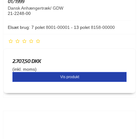
01/1999
Dansk Anhængertræk/ GDW
21-2248-00
Elsæt brug: 7 polet
8001-00001
- 13 polet
8158-00000
2.707,50 DKK
(inkl. moms)
Vis produkt