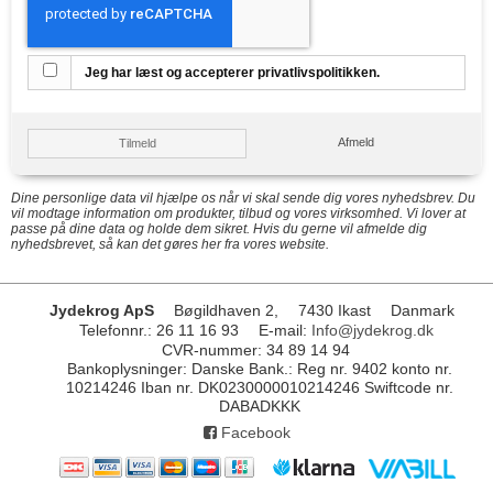
Jeg har læst og accepterer privatlivspolitikken.
Afmeld
Tilmeld
Dine personlige data vil hjælpe os når vi skal sende dig vores nyhedsbrev. Du
vil modtage information om produkter, tilbud og vores virksomhed. Vi lover at
passe på dine data og holde dem sikret. Hvis du gerne vil afmelde dig
nyhedsbrevet, så kan det gøres her fra vores website.
Jydekrog ApS
Bøgildhaven 2,
7430 Ikast
Danmark
Telefonnr.
:
26 11 16 93
E-mail
:
Info@jydekrog.dk
CVR-nummer
:
34 89 14 94
Bankoplysninger
:
Danske Bank.: Reg nr. 9402 konto nr.
10214246 Iban nr. DK0230000010214246 Swiftcode nr.
DABADKKK
Facebook