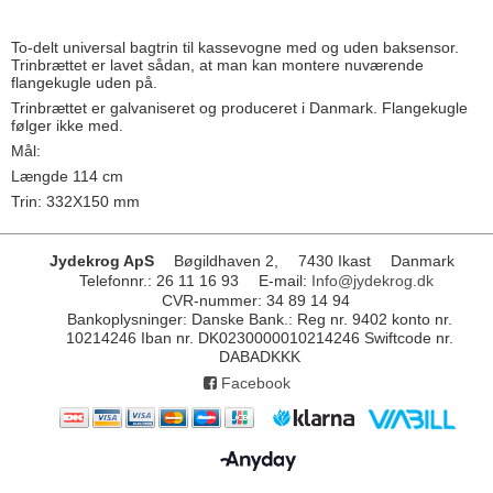
To-delt universal bagtrin til kassevogne med og uden baksensor.
Trinbrættet er lavet sådan, at man kan montere nuværende
flangekugle uden på.
Trinbrættet er galvaniseret og produceret i Danmark. Flangekugle
følger ikke med.
Mål:
Længde 114 cm
Trin: 332X150 mm
Jydekrog ApS
Bøgildhaven 2,
7430 Ikast
Danmark
Telefonnr.
:
26 11 16 93
E-mail
:
Info@jydekrog.dk
CVR-nummer
:
34 89 14 94
Bankoplysninger
:
Danske Bank.: Reg nr. 9402 konto nr.
10214246 Iban nr. DK0230000010214246 Swiftcode nr.
DABADKKK
Facebook