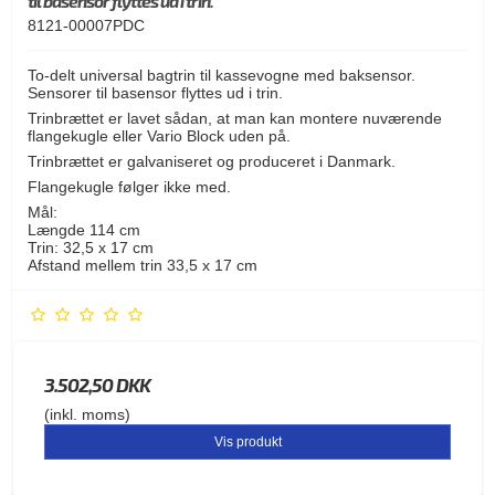
til basensor flyttes ud i trin.
8121-00007PDC
To-delt universal bagtrin til kassevogne med baksensor.
Sensorer til basensor flyttes ud i trin.
Trinbrættet er lavet sådan, at man kan montere nuværende
flangekugle eller Vario Block uden på.
Trinbrættet er galvaniseret og produceret i Danmark.
Flangekugle følger ikke med.
Mål:
Længde 114 cm
Trin: 32,5 x 17 cm
Afstand mellem trin 33,5 x 17 cm
3.502,50 DKK
(inkl. moms)
Vis produkt