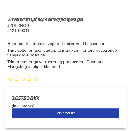
Universaltrin på højre side af flangekugle
JYDEKROG
8121-00011H
Højre bagtrin til kassevogne. Til biler med baksensor.
Trinbrættet er lavet sådan, at man kan montere nuværende
flangekugle uden på.
Trinbrættet er galvaniseret og produceret i Danmark.
Flangekugle følger ikke med.
2.057,50 DKK
(inkl. moms)
Vis produkt