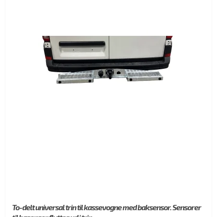
To-delt universal trin til kassevogne med baksensor. Sensorer