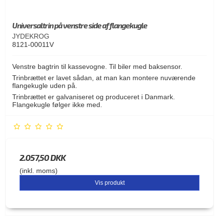
Universaltrin på venstre side af flangekugle
JYDEKROG
8121-00011V
Venstre bagtrin til kassevogne. Til biler med baksensor.
Trinbrættet er lavet sådan, at man kan montere nuværende
flangekugle uden på.
Trinbrættet er galvaniseret og produceret i Danmark.
Flangekugle følger ikke med.
2.057,50 DKK
(inkl. moms)
Vis produkt