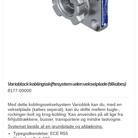
Varioblock koblingsskiftesystem uden vekselplade (tilkøbes)
8177-00000
Med dette koblingsvekselsystem Varioblok kan du, med en
vekselplade (købes seperat), kan du skifte mellem kugle-,
rockinger-bolt og krog-kobling. Kan anvendes på alt lige fra
firhjulstrækkere, busser, transportere og mindre lastvogne.
Systemet består af en grundplade og afdækning.
Typegodkendelse: ECE R55