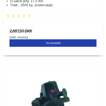
D-værdi [kN]: 17,5 KN
Træk.: 3500 kg. (trailervægt)
2.887,50 DKK
(inkl. moms)
Vis produkt