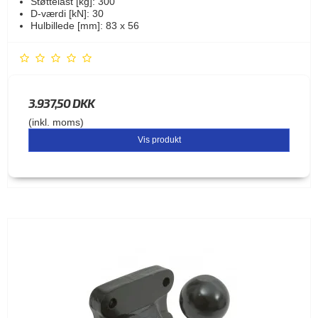
Støttelast [kg]: 300
D-værdi [kN]: 30
Hulbillede [mm]: 83 x 56
3.937,50 DKK
(inkl. moms)
Vis produkt