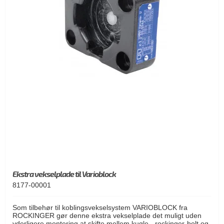
Ekstra vekselplade til Varioblock
8177-00001
Som tilbehør til koblingsvekselsystem VARIOBLOCK fra
ROCKINGER gør denne ekstra vekselplade det muligt uden
yderligere montering at skifte mellem kugle-, rockinger-bolt og