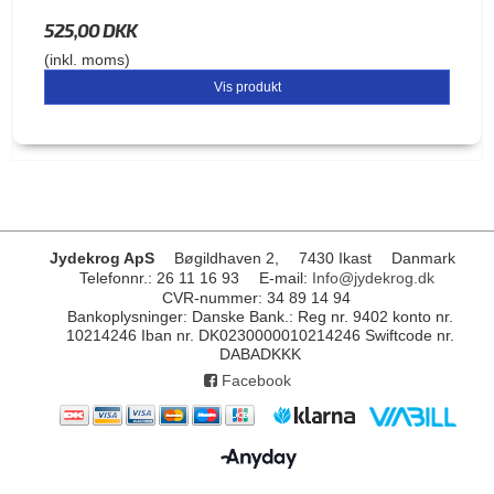
525,00 DKK
(inkl. moms)
Vis produkt
Jydekrog ApS
Bøgildhaven 2,
7430 Ikast
Danmark
Telefonnr.
:
26 11 16 93
E-mail
:
Info@jydekrog.dk
CVR-nummer
:
34 89 14 94
Bankoplysninger
:
Danske Bank.: Reg nr. 9402 konto nr.
10214246 Iban nr. DK0230000010214246 Swiftcode nr.
DABADKKK
Facebook