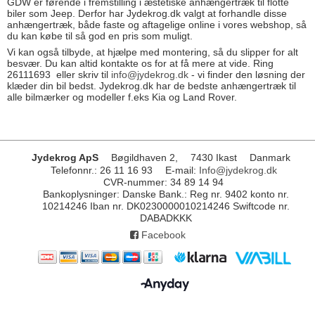
GDW er førende i fremstilling i æstetiske anhængertræk til flotte
biler som Jeep. Derfor har Jydekrog.dk valgt at forhandle disse
anhængertræk, både faste og aftagelige online i vores webshop, så
du kan købe til så god en pris som muligt.
Vi kan også tilbyde, at hjælpe med montering, så du slipper for alt
besvær. Du kan altid kontakte os for at få mere at vide. Ring
26111693 eller skriv til
info@jydekrog.dk
- vi finder den løsning der
klæder din bil bedst. Jydekrog.dk har de bedste anhængertræk til
alle bilmærker og modeller f.eks Kia og Land Rover.
Jydekrog ApS
Bøgildhaven 2,
7430 Ikast
Danmark
Telefonnr.
:
26 11 16 93
E-mail
:
Info@jydekrog.dk
CVR-nummer
:
34 89 14 94
Bankoplysninger
:
Danske Bank.: Reg nr. 9402 konto nr.
10214246 Iban nr. DK0230000010214246 Swiftcode nr.
DABADKKK
Facebook