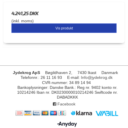
4.241,25 DKK
(inkl. moms)
Vis produkt
Jydekrog ApS
Bøgildhaven 2,
7430 Ikast
Danmark
Telefonnr.
:
26 11 16 93
E-mail
:
Info@jydekrog.dk
CVR-nummer
:
34 89 14 94
Bankoplysninger
:
Danske Bank.: Reg nr. 9402 konto nr.
10214246 Iban nr. DK0230000010214246 Swiftcode nr.
DABADKKK
Facebook