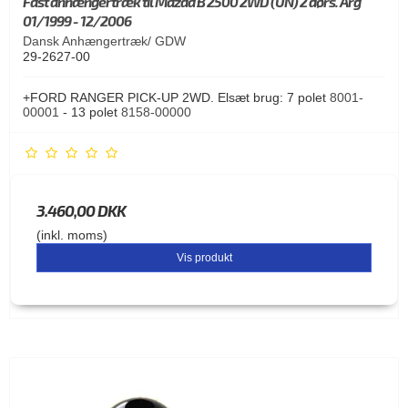
Fast anhængertræk til Mazda B 2500 2WD (UN) 2 dørs. Årg
01/1999 - 12/2006
Dansk Anhængertræk/ GDW
29-2627-00
+FORD RANGER PICK-UP 2WD. Elsæt brug: 7 polet
8001-
00001
- 13 polet
8158-00000
3.460,00 DKK
(inkl. moms)
Vis produkt