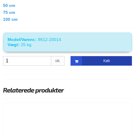
50 cm
75 cm
100 cm
Model/Varenr.:
8612-20014
Vægt:
25
kg.
stk.
Køb
Relaterede produkter