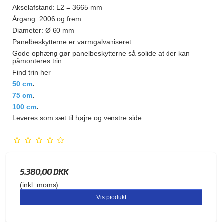
Akselafstand: L2 = 3665 mm
Årgang: 2006 og frem.
Diameter: Ø 60 mm
Panelbeskytterne er varmgalvaniseret.
Gode ophæng gør panelbeskytterne så solide at der kan
påmonteres trin.
Find trin her
50 cm
.
75 cm
.
100 cm
.
Leveres som sæt til højre og venstre side.
5.380,00 DKK
(inkl. moms)
Vis produkt