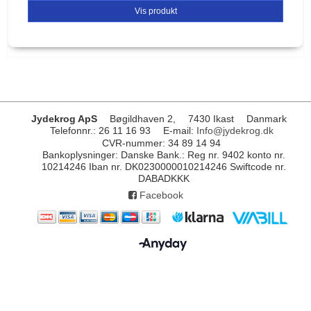
Vis produkt
Jydekrog ApS
Bøgildhaven 2,
7430 Ikast
Danmark
Telefonnr.
:
26 11 16 93
E-mail
:
Info@jydekrog.dk
CVR-nummer
:
34 89 14 94
Bankoplysninger
:
Danske Bank.: Reg nr. 9402 konto nr.
10214246 Iban nr. DK0230000010214246 Swiftcode nr.
DABADKKK
Facebook