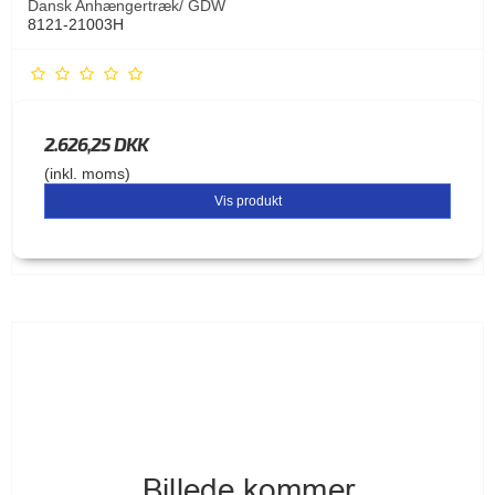
Dansk Anhængertræk/ GDW
8121-21003H
2.626,25 DKK
(inkl. moms)
Vis produkt