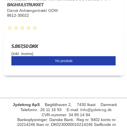
BAGHJULSTRUKKET
Dansk Anhængertræk/ GDW
8612-30022
5.867,50 DKK
(inkl. moms)
Vis produkt
Jydekrog ApS
Bøgildhaven 2,
7430 Ikast
Danmark
Telefonnr.
:
26 11 16 93
E-mail
:
Info@jydekrog.dk
CVR-nummer
:
34 89 14 94
Bankoplysninger
:
Danske Bank.: Reg nr. 9402 konto nr.
10214246 Iban nr. DK0230000010214246 Swiftcode nr.