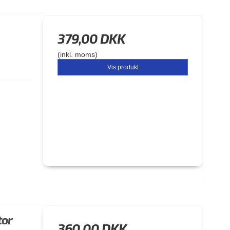
379,00 DKK
(inkl. moms)
Vis produkt
tor
360,00 DKK