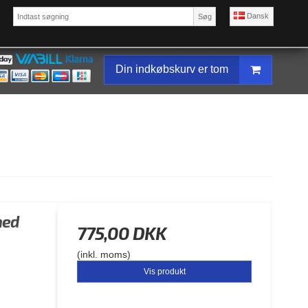
Dansk
Søg
Din indkøbskurv er tom
med
775,00 DKK
(inkl. moms)
Vis produkt