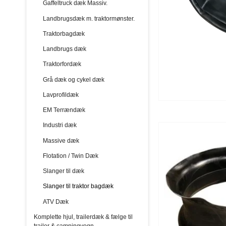
Gaffeltruck dæk Massiv.
Landbrugsdæk m. traktormønster.
Traktorbagdæk
Landbrugs dæk
Traktorfordæk
Grå dæk og cykel dæk
Lavprofildæk
EM Terrændæk
Industri dæk
Massive dæk
Flotation / Twin Dæk
Slanger til dæk
Slanger til traktor bagdæk
ATV Dæk
Komplette hjul, trailerdæk & fælge til
trailer & campingvogn