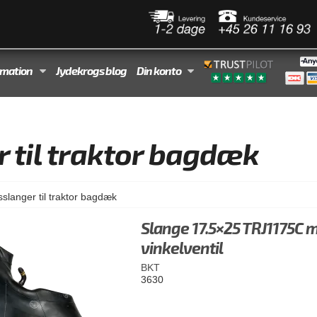
rmation
Jydekrogs blog
Din konto
r til traktor bagdæk
tsslanger til traktor bagdæk
Slange 17.5×25 TRJ1175C 
vinkelventil
BKT
3630