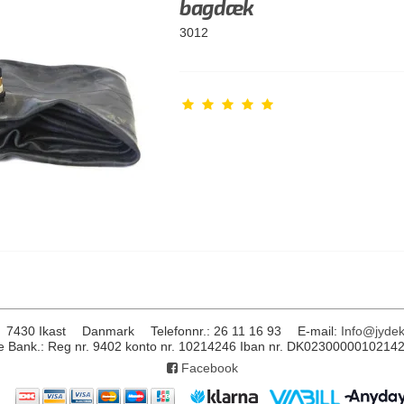
bagdæk
3012
7430 Ikast
Danmark
Telefonnr.
:
26 11 16 93
E-mail
:
Info@jydek
 Bank.: Reg nr. 9402 konto nr. 10214246 Iban nr. DK0230000010214
Facebook