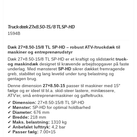
Truck dæk 27x8.50-15/8 TL SP-HD
1594B
Dæk 27×8.50-15/8 TL SP-HD – robust ATV-/truckdæk til
maskiner og entreprenørudstyr
Dæk 27×8.50-15/8 TL SP-HD er et kraftigt og slidstærkt
truck-
og maskindæk
designet til krævende arbejdsopgaver på faste
underlag. Med mønsteret
SP-HD
sikrer dækket fremragende
greb, stabilitet og lang levetid under tung belastning og
gentagen brug.
Denne dimension
27×8.50-15
passer til maskiner med 15″
fælge og er ideel til bl.a. skid-steer lastere, minilæssere,
ATV’er, små entreprenørmaskiner og gaffeltrucks.
✔
Dimension:
27×8.50-15/8 TL SP-HD
✔
Mønster:
SP-HD for optimal holdbarhed
✔
Diameter:
676 mm
✔
Bredde:
218 mm
✔
Maks. belastning:
1310 kg
✔
Anbefalet lufttryk:
4,2 bar
✔
Passer fælg:
7.00×15