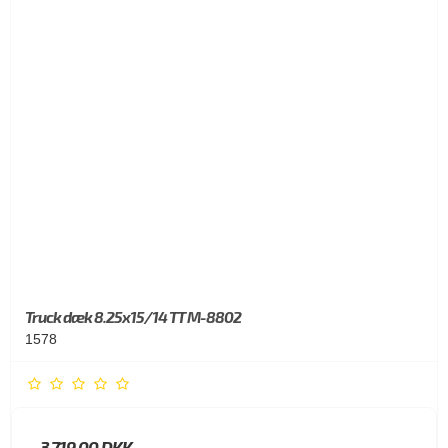
Truck dæk 8.25x15/14 TT M-8802
1578
3.719,00 DKK