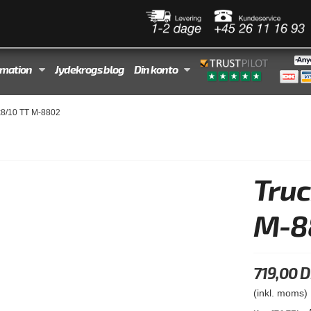
rmation
Jydekrogs blog
Din konto
x8/10 TT M-8802
Truc
M-8
719,00 
(inkl. moms)