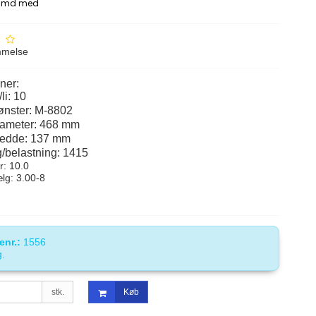
mmelse
ner:
/li: 10
nster: M-8802
ameter: 468 mm
edde: 137 mm
/belastning: 1415
r: 10.0
lg: 3.00-8
enr.:
1556
g.
stk.
Køb