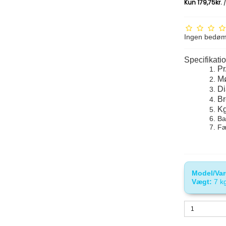
Ingen bedø
Specifikatio
Pr
Mø
Di
Br
Kg
Ba
Fæ
Model/Var
Vægt:
7
k