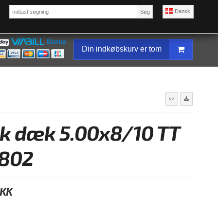
Dansk
Søg
Din indkøbskurv er tom
k dæk 5.00x8/10 TT
802
DKK