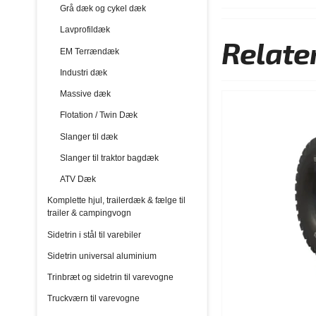
Grå dæk og cykel dæk
Lavprofildæk
Relate
EM Terrændæk
Industri dæk
Massive dæk
Flotation / Twin Dæk
Slanger til dæk
Slanger til traktor bagdæk
ATV Dæk
Komplette hjul, trailerdæk & fælge til
trailer & campingvogn
Sidetrin i stål til varebiler
Sidetrin universal aluminium
Trinbræt og sidetrin til varevogne
Truckværn til varevogne