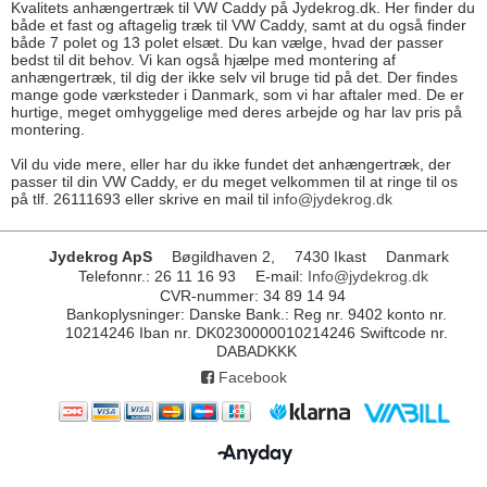
Kvalitets anhængertræk til VW Caddy på Jydekrog.dk. Her finder du
både et fast og aftagelig træk til VW Caddy, samt at du også finder
både 7 polet og 13 polet elsæt. Du kan vælge, hvad der passer
bedst til dit behov. Vi kan også hjælpe med montering af
anhængertræk, til dig der ikke selv vil bruge tid på det. Der findes
mange gode værksteder i Danmark, som vi har aftaler med. De er
hurtige, meget omhyggelige med deres arbejde og har lav pris på
montering.
Vil du vide mere, eller har du ikke fundet det anhængertræk, der
passer til din VW Caddy, er du meget velkommen til at ringe til os
på tlf. 26111693 eller skrive en mail til
info@jydekrog.dk
Jydekrog ApS
Bøgildhaven 2,
7430 Ikast
Danmark
Telefonnr.
:
26 11 16 93
E-mail
:
Info@jydekrog.dk
CVR-nummer
:
34 89 14 94
Bankoplysninger
:
Danske Bank.: Reg nr. 9402 konto nr.
10214246 Iban nr. DK0230000010214246 Swiftcode nr.
DABADKKK
Facebook