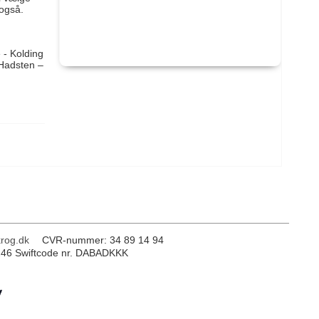
 også.
- Kolding
/Hadsten –
rog.dk
CVR-nummer
:
34 89 14 94
246 Swiftcode nr. DABADKKK