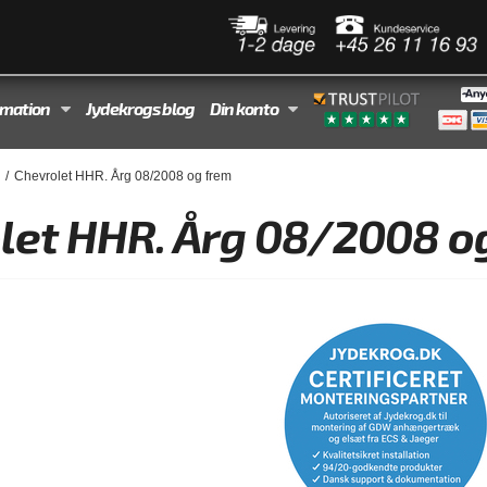
rmation
Jydekrogs blog
Din konto
/
Chevrolet HHR. Årg 08/2008 og frem
let HHR. Årg 08/2008 o