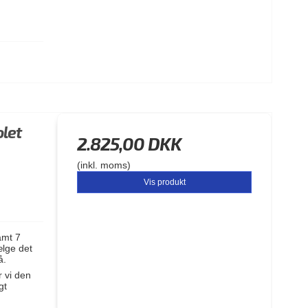
olet
2.825,00 DKK
(inkl. moms)
Vis produkt
amt 7
ælge det
å.
r vi den
gt