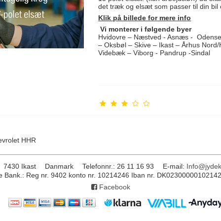
det træk og elsæt som passer til din bil
Klik på billede for mere info
Vi monterer i følgende byer
Hvidovre – Næstved - Asnæs - Odense 
– Oksbøl – Skive – Ikast – Århus Nord
Videbæk – Viborg - Pandrup -Sindal
evrolet HHR
7430 Ikast
Danmark
Telefonnr.
:
26 11 16 93
E-mail
:
Info@jydek
 Bank.: Reg nr. 9402 konto nr. 10214246 Iban nr. DK0230000010214
Facebook