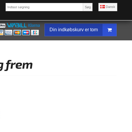
Dansk
Søg
Din indkøbskurv er tom
g frem