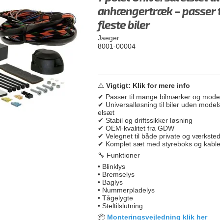
anhængertræk – passer t
fleste biler
Jaeger
8001-00004
⚠️
Vigtigt: Klik for mere info
✔ Passer til mange bilmærker og model
✔ Universalløsning til biler uden models
elsæt
✔ Stabil og driftssikker løsning
✔ OEM-kvalitet fra GDW
✔ Velegnet til både private og værkste
✔ Komplet sæt med styreboks og kable
🔧 Funktioner
• Blinklys
• Bremselys
• Baglys
• Nummerpladelys
• Tågelygte
• Steltilslutning
📦
Monteringsvejledning klik her