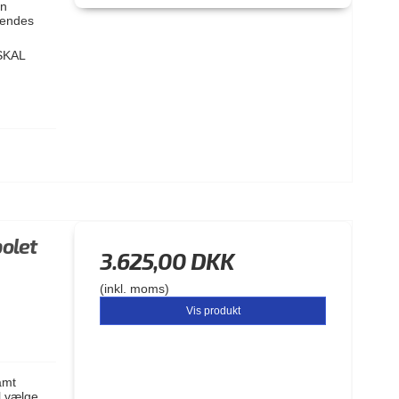
en
nvendes
SKAL
polet
3.625,00 DKK
(inkl. moms)
Vis produkt
samt
l vælge