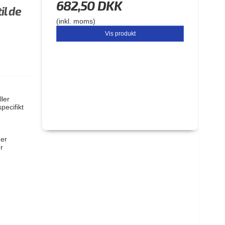
682,50 DKK
il de
(inkl. moms)
Vis produkt
ler
pecifikt
der
r