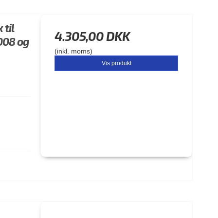
til
4.305,00 DKK
008 og
(inkl. moms)
Vis produkt