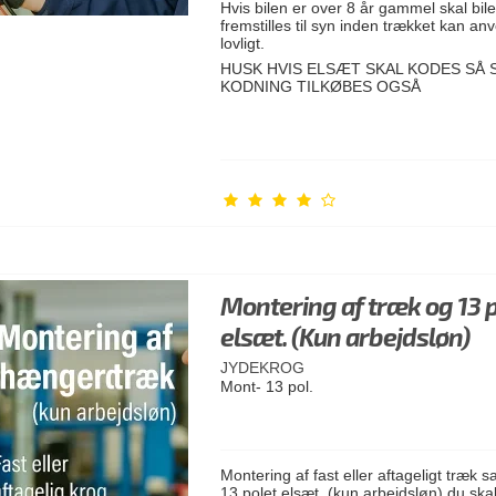
Hvis bilen er over 8 år gammel skal bil
fremstilles til syn inden trækket kan a
lovligt.
HUSK HVIS ELSÆT SKAL KODES SÅ 
KODNING TILKØBES OGSÅ
Montering af træk og 13 
elsæt. (Kun arbejdsløn)
JYDEKROG
Mont- 13 pol.
Montering af fast eller aftageligt træk 
13 polet elsæt. (kun arbejdsløn) du ska