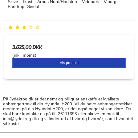
Skive – Ikast – Århus Nord/Hadsten – Videbæk – Viborg -
Pandrup -Sindal
3.625,00 DKK
(inkl. moms)
Vis produkt
På Jydekrog.dk er det nemt og billigt at anskaffe et kvalitets
anhængertræk til din Hyundai H200. Vil du have anhængertrækket
monteret på din Hyundai H200, er det også noget vi kan klare. Du
skal bare kontakte os på tlf. 26111693 eller skrive en mail til
info@jydekrog.dk
og vi finder ud af hvor og hvornår, samt hvad det
vil koste.