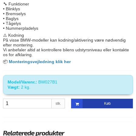
🔧 Funktioner
• Blinklys
• Bremselys
• Baglys
• Tågelys
• Nummerpladelys
⚠️ Kodning
På visse BMW-modeller kan kodning/aktivering være nødvendig
efter montering.
Vi anbefaler altid at kontrollere bilens udstyrsniveau eller kontakte
os for afklaring.
📦
Monteringsvejledning klik her
Model/Varenr.:
BW027B1
Vægt:
2
kg.
stk.
Køb
Relaterede produkter