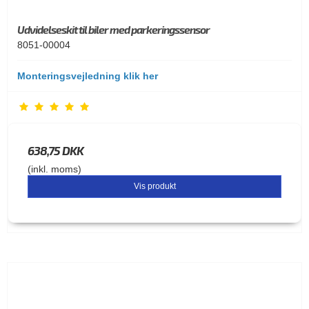
Udvidelseskit til biler med parkeringssensor
8051-00004
Monteringsvejledning klik her
638,75 DKK
(inkl. moms)
Vis produkt