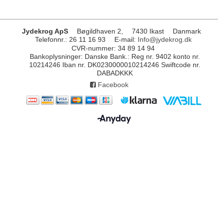
Jydekrog ApS
Bøgildhaven 2,
7430 Ikast
Danmark
Telefonnr.
:
26 11 16 93
E-mail
:
Info@jydekrog.dk
CVR-nummer
:
34 89 14 94
Bankoplysninger
:
Danske Bank.: Reg nr. 9402 konto nr.
10214246 Iban nr. DK0230000010214246 Swiftcode nr.
DABADKKK
Facebook