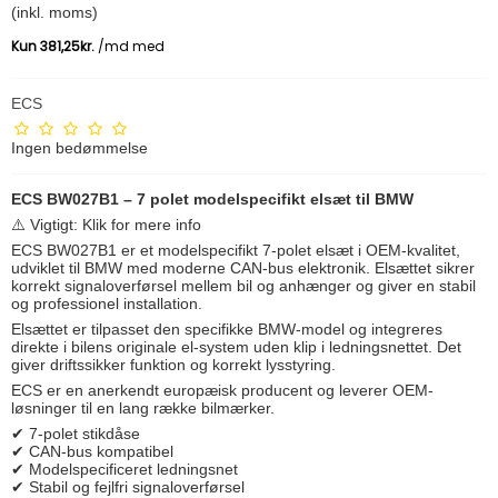
(inkl. moms)
ECS
Ingen bedømmelse
ECS BW027B1 – 7 polet modelspecifikt elsæt til BMW
⚠️ Vigtigt: Klik for mere info
ECS BW027B1 er et modelspecifikt 7-polet elsæt i OEM-kvalitet,
udviklet til BMW med moderne CAN-bus elektronik. Elsættet sikrer
korrekt signaloverførsel mellem bil og anhænger og giver en stabil
og professionel installation.
Elsættet er tilpasset den specifikke BMW-model og integreres
direkte i bilens originale el-system uden klip i ledningsnettet. Det
giver driftssikker funktion og korrekt lysstyring.
ECS er en anerkendt europæisk producent og leverer OEM-
løsninger til en lang række bilmærker.
✔ 7-polet stikdåse
✔ CAN-bus kompatibel
✔ Modelspecificeret ledningsnet
✔ Stabil og fejlfri signaloverførsel