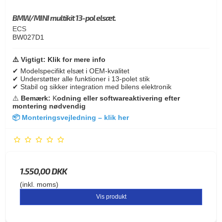
BMW/MINI multikit 13-pol elsæt.
ECS
BW027D1
⚠️ Vigtigt: Klik for mere info
✔ Modelspecifikt elsæt i OEM-kvalitet
✔ Understøtter alle funktioner i 13-polet stik
✔ Stabil og sikker integration med bilens elektronik
⚠️
Bemærk:
K
odning eller softwareaktivering efter
montering
nødvendig
📦
Monteringsvejledning – klik her
1.550,00 DKK
(inkl. moms)
Vis produkt