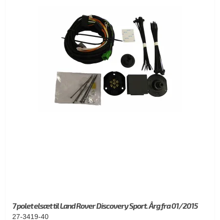
7 polet elsæt til Land Rover Discovery Sport. Årg fra 01/2015
27-3419-40