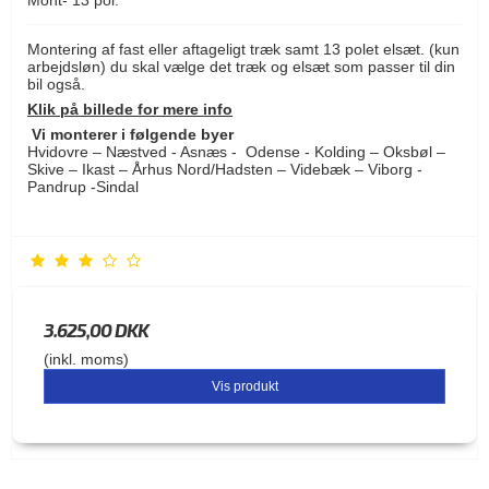
Montering af fast eller aftageligt træk samt 13 polet elsæt. (kun
arbejdsløn) du skal vælge det træk og elsæt som passer til din
bil også.
Klik på billede for mere info
Vi monterer i følgende byer
Hvidovre – Næstved - Asnæs - Odense - Kolding – Oksbøl –
Skive – Ikast – Århus Nord/Hadsten – Videbæk – Viborg -
Pandrup -Sindal
3.625,00 DKK
(inkl. moms)
Vis produkt