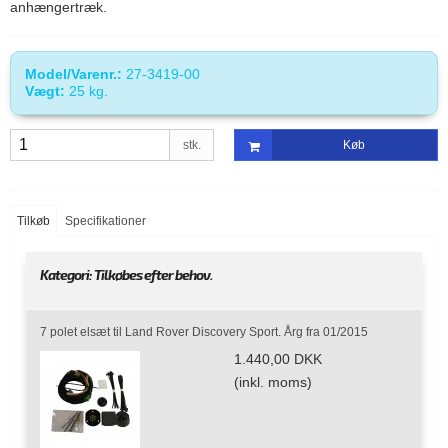
anhængertræk.
Model/Varenr.:
27-3419-00
Vægt:
25
kg.
stk.
Køb
Tilkøb
Specifikationer
Kategori:
Tilkøbes efter behov.
7 polet elsæt til Land Rover Discovery Sport. Årg fra 01/2015
1.440,00 DKK
(inkl. moms)