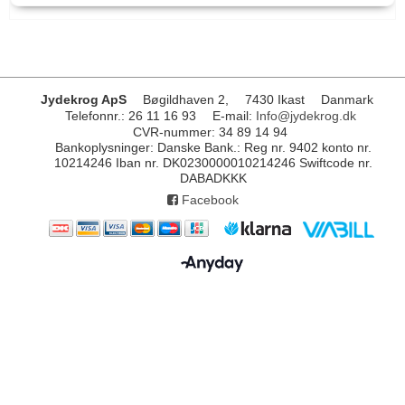
Jydekrog ApS
Bøgildhaven 2,
7430 Ikast
Danmark
Telefonnr.
:
26 11 16 93
E-mail
:
Info@jydekrog.dk
CVR-nummer
:
34 89 14 94
Bankoplysninger
:
Danske Bank.: Reg nr. 9402 konto nr.
10214246 Iban nr. DK0230000010214246 Swiftcode nr.
DABADKKK
Facebook