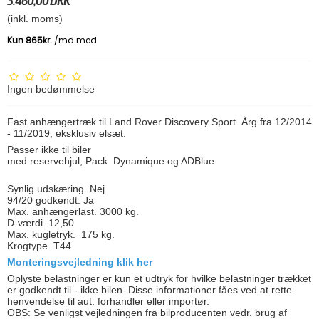
3.460,00 DKK
(inkl. moms)
Ingen bedømmelse
Fast anhængertræk til Land Rover Discovery Sport. Årg fra 12/2014
- 11/2019, eksklusiv elsæt.
Passer ikke til biler
med reservehjul, Pack Dynamique og ADBlue
Synlig udskæring. Nej
94/20 godkendt. Ja
Max. anhængerlast. 3000 kg.
D-værdi. 12,50
Max. kugletryk. 175 kg.
Krogtype. T44
Monteringsvejledning klik her
Oplyste belastninger er kun et udtryk for hvilke belastninger trækket
er godkendt til - ikke bilen. Disse informationer fåes ved at rette
henvendelse til aut. forhandler eller importør.
OBS: Se venligst vejledningen fra bilproducenten vedr. brug af