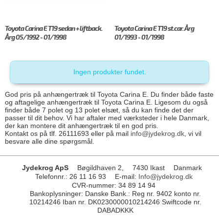
Toyota Carina E T19 sedan + liftback.
Toyota Carina E T19 st.car. Årg
Årg 05/1992 - 01/1998
01/1993 - 01/1998
Ingen produkter fundet.
God pris på anhængertræk til Toyota Carina E. Du finder både faste
og aftagelige anhængertræk til Toyota Carina E. Ligesom du også
finder både 7 polet og 13 polet elsæt, så du kan finde det der
passer til dit behov. Vi har aftaler med værksteder i hele Danmark,
der kan montere dit anhængertræk til en god pris.
Kontakt os på tlf. 26111693 eller på mail
info@jydekrog.dk
, vi vil
besvare alle dine spørgsmål.
Jydekrog ApS
Bøgildhaven 2,
7430 Ikast
Danmark
Telefonnr.
:
26 11 16 93
E-mail
:
Info@jydekrog.dk
CVR-nummer
:
34 89 14 94
Bankoplysninger
:
Danske Bank.: Reg nr. 9402 konto nr.
10214246 Iban nr. DK0230000010214246 Swiftcode nr.
DABADKKK