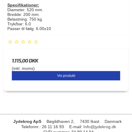
Specifikationer:
Diameter: 520 mm.
Bredde: 200 mm.
Belastning: 750 kg.
Tryk/bar: 6.0
Passer til fælg: 6.00x10
1.115,00 DKK
(inkl. moms)
Vis produkt
Jydekrog ApS
Bøgildhaven 2,
7430 Ikast
Danmark
Telefonnr.
:
26 11 16 93
E-mail
:
Info@jydekrog.dk
CVR-nummer
:
34 89 14 94