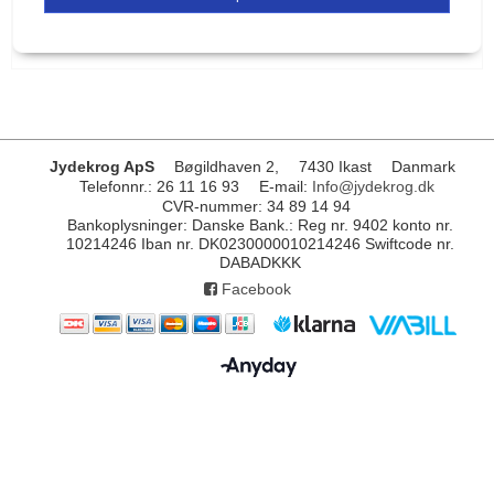
Jydekrog ApS
Bøgildhaven 2,
7430 Ikast
Danmark
Telefonnr.
:
26 11 16 93
E-mail
:
Info@jydekrog.dk
CVR-nummer
:
34 89 14 94
Bankoplysninger
:
Danske Bank.: Reg nr. 9402 konto nr.
10214246 Iban nr. DK0230000010214246 Swiftcode nr.
DABADKKK
Facebook