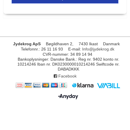
Jydekrog ApS
Bøgildhaven 2,
7430 Ikast
Danmark
Telefonnr.
:
26 11 16 93
E-mail
:
Info@jydekrog.dk
CVR-nummer
:
34 89 14 94
Bankoplysninger
:
Danske Bank.: Reg nr. 9402 konto nr.
10214246 Iban nr. DK0230000010214246 Swiftcode nr.
DABADKKK
Facebook