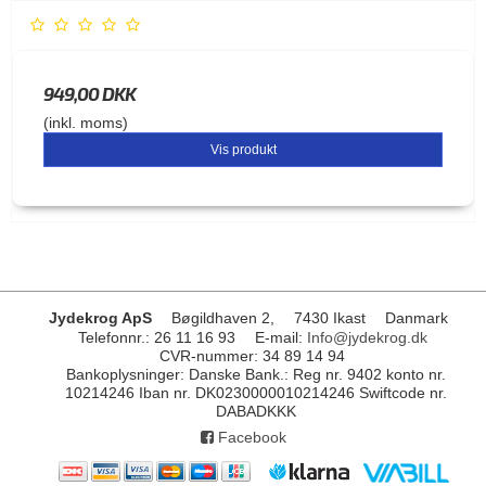
949,00 DKK
(inkl. moms)
Vis produkt
Jydekrog ApS
Bøgildhaven 2,
7430 Ikast
Danmark
Telefonnr.
:
26 11 16 93
E-mail
:
Info@jydekrog.dk
CVR-nummer
:
34 89 14 94
Bankoplysninger
:
Danske Bank.: Reg nr. 9402 konto nr.
10214246 Iban nr. DK0230000010214246 Swiftcode nr.
DABADKKK
Facebook