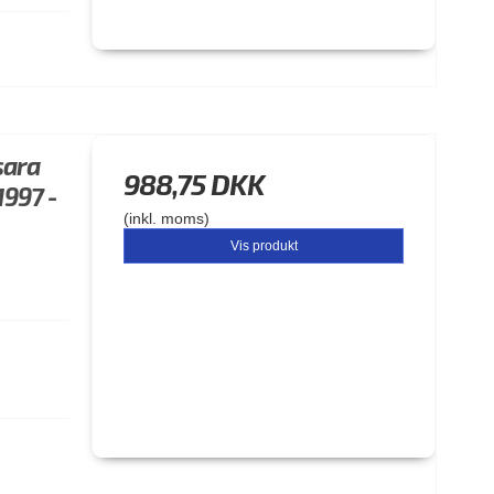
sara
988,75 DKK
1997 -
(inkl. moms)
Vis produkt