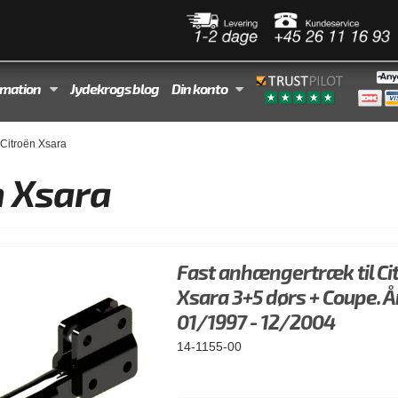
rmation
Jydekrogs blog
Din konto
Citroën Xsara
n Xsara
Fast anhængertræk til Ci
Xsara 3+5 dørs + Coupe. Å
01/1997 - 12/2004
14-1155-00