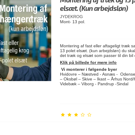
elsæt. (Kun arbejdsløn)
JYDEKROG
Mont- 13 pol.
Montering af fast eller aftageligt træk 
13 polet elsæt. (kun arbejdsløn) du ska
det træk og elsæt som passer til din bil
Klik på billede for mere info
Vi monterer i følgende byer
Hvidovre – Næstved - Asnæs - Odense 
– Oksbøl – Skive – Ikast – Århus Nord
Videbæk – Viborg - Pandrup -Sindal