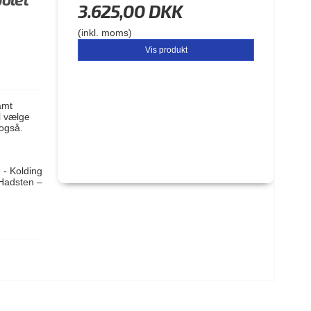
3.625,00 DKK
(inkl. moms)
Vis produkt
samt
l vælge
 også.
- Kolding
/Hadsten –