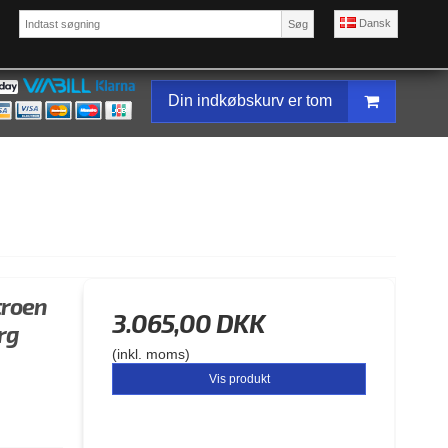
Dansk
Søg
Din indkøbskurv er tom
troen
3.065,00 DKK
rg
(inkl. moms)
Vis produkt