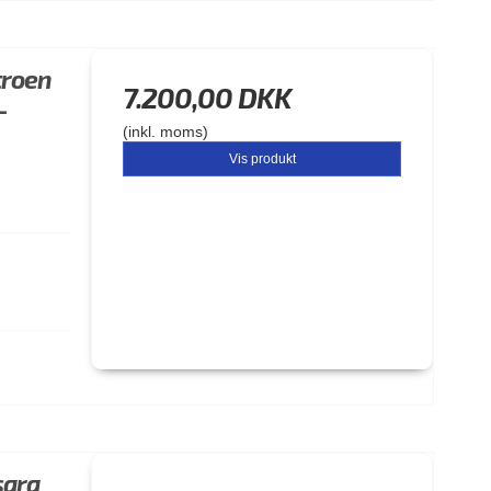
troen
7.200,00 DKK
-
(inkl. moms)
Vis produkt
sara