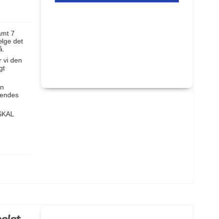
amt 7
ælge det
å.
r vi den
gt
en
nvendes
SKAL
polet