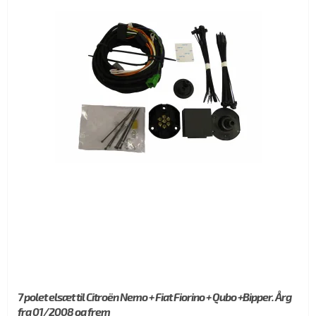
7 polet elsæt til Citroën Nemo + Fiat Fiorino + Qubo +Bipper. Årg
fra 01/2008 og frem