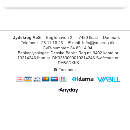
Jydekrog ApS
Bøgildhaven 2,
7430 Ikast
Danmark
Telefonnr.
:
26 11 16 93
E-mail
:
Info@jydekrog.dk
CVR-nummer
:
34 89 14 94
Bankoplysninger
:
Danske Bank.: Reg nr. 9402 konto nr.
10214246 Iban nr. DK0230000010214246 Swiftcode nr.
DABADKKK
Facebook