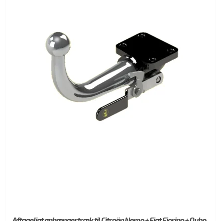
Aftageligt anhængertræk til Citroën Nemo + Fiat Fiorino + Qubo.