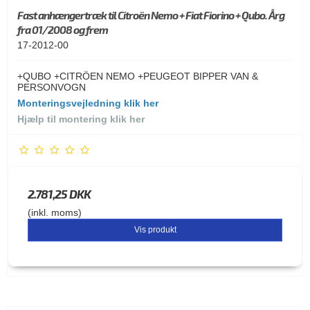
Fast anhængertræk til Citroën Nemo + Fiat Fiorino + Qubo. Årg
fra 01/2008 og frem
17-2012-00
+QUBO +CITRÖEN NEMO +PEUGEOT BIPPER VAN &
PERSONVOGN
Monteringsvejledning klik her
Hjælp til montering klik her
2.781,25 DKK
(inkl. moms)
Vis produkt