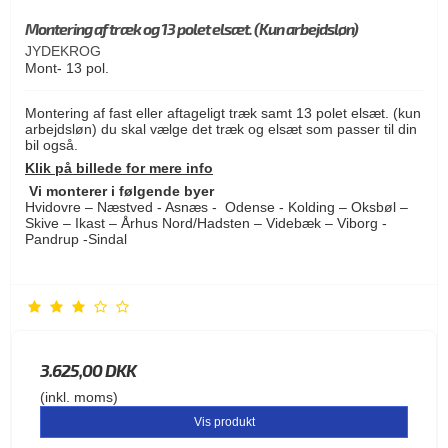
Montering af træk og 13 polet elsæt. (Kun arbejdsløn)
JYDEKROG
Mont- 13 pol.
Montering af fast eller aftageligt træk samt 13 polet elsæt. (kun
arbejdsløn) du skal vælge det træk og elsæt som passer til din
bil også.
Klik på billede for mere info
Vi monterer i følgende byer
Hvidovre – Næstved - Asnæs - Odense - Kolding – Oksbøl –
Skive – Ikast – Århus Nord/Hadsten – Videbæk – Viborg -
Pandrup -Sindal
3.625,00 DKK
(inkl. moms)
Vis produkt