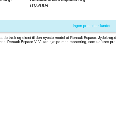
01/2003
Ingen produkter fundet.
ssede træk og elsæt til den nyeste model af Renault Espace. Jydekrog.dk
æt til Renualt Espace V. Vi kan hjælpe med montering, som udføres professi