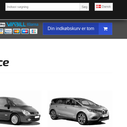
Dansk
Søg
Din indkøbskurv er tom
ce