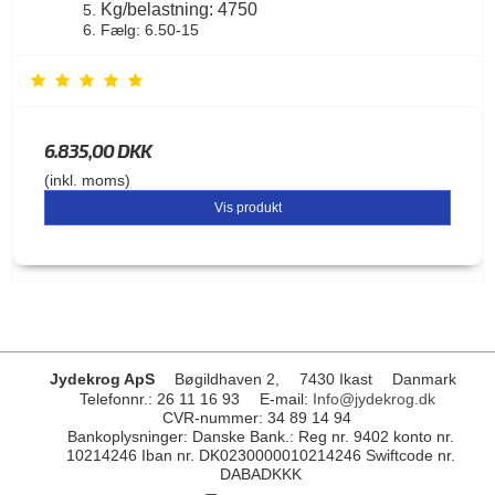
Kg/belastning: 4750
Fælg: 6.50-15
6.835,00 DKK
(inkl. moms)
Vis produkt
Jydekrog ApS
Bøgildhaven 2,
7430 Ikast
Danmark
Telefonnr.
:
26 11 16 93
E-mail
:
Info@jydekrog.dk
CVR-nummer
:
34 89 14 94
Bankoplysninger
:
Danske Bank.: Reg nr. 9402 konto nr.
10214246 Iban nr. DK0230000010214246 Swiftcode nr.
DABADKKK