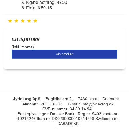
Kg/belastning: 4750
Fælg: 6.50-15
6.835,00 DKK
(inkl. moms)
Vis produkt
Jydekrog ApS
Bøgildhaven 2,
7430 Ikast
Danmark
Telefonnr.
:
26 11 16 93
E-mail
:
Info@jydekrog.dk
CVR-nummer
:
34 89 14 94
Bankoplysninger
:
Danske Bank.: Reg nr. 9402 konto nr.
10214246 Iban nr. DK0230000010214246 Swiftcode nr.
DABADKKK