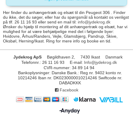
Her finder du anhængertræk og elsæt til din Peugeot 306 . Finder
du ikke, det du søger, eller har du spørgsmål så kontakt os venligst
på tlf. 26 11 16 93 eller send en mail til:
info@jydekrog.dk
Ønsker du hjælp til montering af dit anhængertræk og elsæt, har vi
mulighed for at være behjælpelige med det i følgende byer:
Hvidovre, Århus/Randers, Vejle, Glamsbjerg, Pandrup, Skive,
Oksbøl, Herning/Ikast. Ring for mere info og booke en tid.
Jydekrog ApS
Bøgildhaven 2,
7430 Ikast
Danmark
Telefonnr.
:
26 11 16 93
E-mail
:
Info@jydekrog.dk
CVR-nummer
:
34 89 14 94
Bankoplysninger
:
Danske Bank.: Reg nr. 9402 konto nr.
10214246 Iban nr. DK0230000010214246 Swiftcode nr.
DABADKKK
Facebook