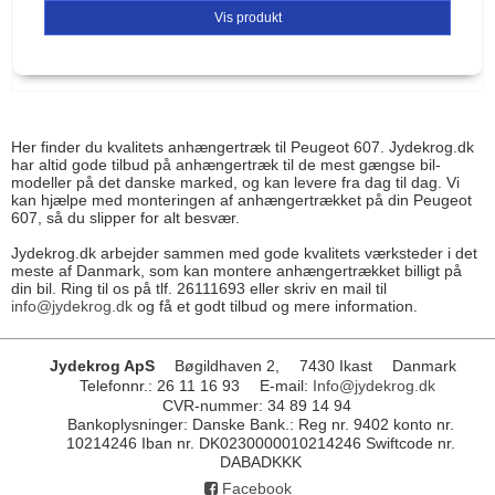
Vis produkt
Her finder du kvalitets anhængertræk til Peugeot 607. Jydekrog.dk
har altid gode tilbud på anhængertræk til de mest gængse bil-
modeller på det danske marked, og kan levere fra dag til dag. Vi
kan hjælpe med monteringen af anhængertrækket på din Peugeot
607, så du slipper for alt besvær.
Jydekrog.dk arbejder sammen med gode kvalitets værksteder i det
meste af Danmark, som kan montere anhængertrækket billigt på
din bil. Ring til os på tlf. 26111693 eller skriv en mail til
info@jydekrog.dk
og få et godt tilbud og mere information.
Jydekrog ApS
Bøgildhaven 2,
7430 Ikast
Danmark
Telefonnr.
:
26 11 16 93
E-mail
:
Info@jydekrog.dk
CVR-nummer
:
34 89 14 94
Bankoplysninger
:
Danske Bank.: Reg nr. 9402 konto nr.
10214246 Iban nr. DK0230000010214246 Swiftcode nr.
DABADKKK
Facebook