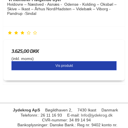
Hvidovre – Næstved - Asnæs - Odense - Kolding – Oksbøl –
Skive – Ikast – Århus Nord/Hadsten – Videbæk – Viborg -
Pandrup -Sindal
3.625,00 DKK
(inkl. moms)
Vis produkt
Jydekrog ApS
Bøgildhaven 2,
7430 Ikast
Danmark
Telefonnr.
:
26 11 16 93
E-mail
:
Info@jydekrog.dk
CVR-nummer
:
34 89 14 94
Bankoplysninger
:
Danske Bank.: Reg nr. 9402 konto nr.