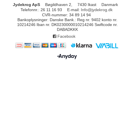
Jydekrog ApS
Bøgildhaven 2,
7430 Ikast
Danmark
Telefonnr.
:
26 11 16 93
E-mail
:
Info@jydekrog.dk
CVR-nummer
:
34 89 14 94
Bankoplysninger
:
Danske Bank.: Reg nr. 9402 konto nr.
10214246 Iban nr. DK0230000010214246 Swiftcode nr.
DABADKKK
Facebook