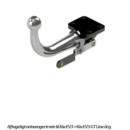
Aftageligt anhængertræk til Kia EV3 + Kia EV3 GT Line årg.