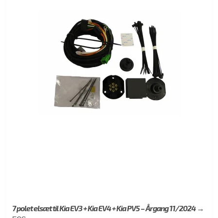
7 polet elsæt til Kia EV3 + Kia EV4 + Kia PV5 – Årgang 11/2024 →