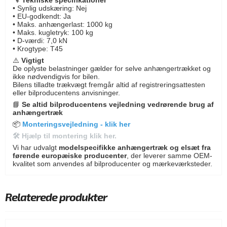
🔧
Tekniske specifikationer
• Synlig udskæring: Nej
• EU-godkendt: Ja
• Maks. anhængerlast: 1000 kg
• Maks. kugletryk: 100 kg
• D-værdi: 7,0 kN
• Krogtype: T45
⚠️
Vigtigt
De oplyste belastninger gælder for selve anhængertrækket og
ikke nødvendigvis for bilen.
Bilens tilladte trækvægt fremgår altid af registreringsattesten
eller bilproducentens anvisninger.
📘
Se altid bilproducentens vejledning vedrørende brug af
anhængertræk
📦
Monteringsvejledning - klik her
🛠
Hjælp til montering klik her.
Vi har udvalgt
modelspecifikke anhængertræk og elsæt fra
førende europæiske producenter
, der leverer samme OEM-
kvalitet som anvendes af bilproducenter og mærkeværksteder.
Relaterede produkter