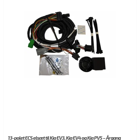
13-polet ECS elsæt til Kia EV3, Kia EV4 og Kia PV5 – Årgang